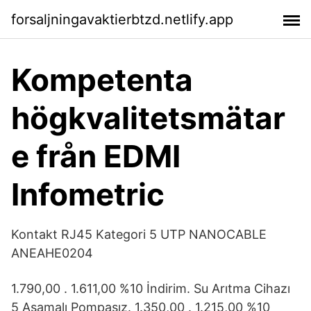
forsaljningavaktierbtzd.netlify.app
Kompetenta
högkvalitetsmätar
e från EDMI
Infometric
Kontakt RJ45 Kategori 5 UTP NANOCABLE
ANEAHE0204
1.790,00 . 1.611,00 %10 İndirim. Su Arıtma Cihazı
5 Aşamalı Pompasız. 1.350,00 . 1.215,00 %10